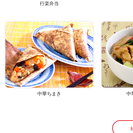
行楽弁当
中華ちまき
中