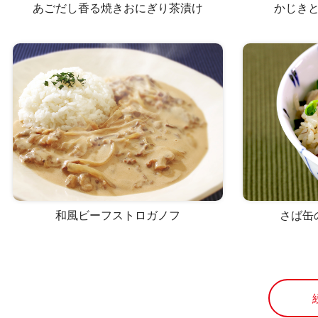
あごだし香る焼きおにぎり茶漬け
かじき
和風ビーフストロガノフ
さば缶