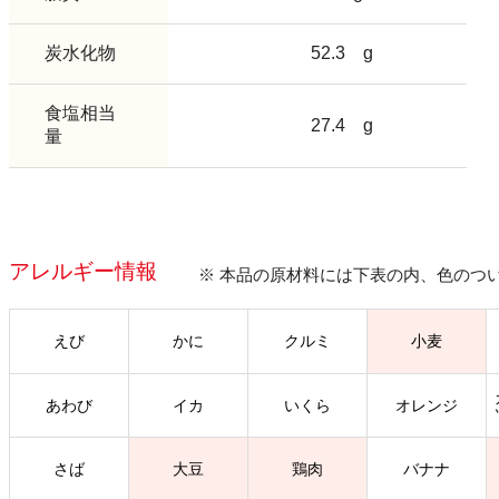
炭水化物
52.3
g
食塩相当
27.4
g
量
アレルギー情報
※ 本品の原材料には下表の内、色のつ
えび
かに
クルミ
小麦
あわび
イカ
いくら
オレンジ
さば
大豆
鶏肉
バナナ