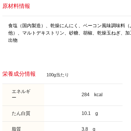
原材料情報
食塩（国内製造）、乾燥にんにく、ベーコン風味調味料（
他）、マルトデキストリン、砂糖、胡椒、乾燥玉ねぎ、加
出物
栄養成分情報
100g当たり
エネルギ
284
kcal
ー
たん白質
10.1
g
脂質
3.8
g