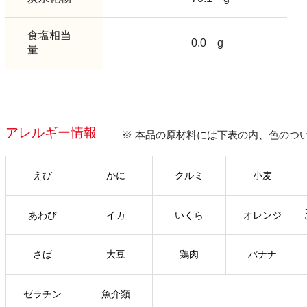
食塩相当
0.0
g
量
アレルギー情報
※ 本品の原材料には下表の内、色のつ
えび
かに
クルミ
小麦
あわび
イカ
いくら
オレンジ
さば
大豆
鶏肉
バナナ
ゼラチン
魚介類