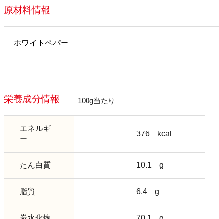
原材料情報
ホワイトペパー
栄養成分情報
100g当たり
エネルギ
376
kcal
ー
たん白質
10.1
g
脂質
6.4
g
炭水化物
70.1
g