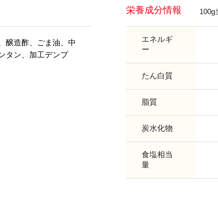
栄養成分情報
100
エネルギ
、醸造酢、ごま油、中
ー
ンタン、加工デンプ
たん白質
脂質
炭水化物
食塩相当
量