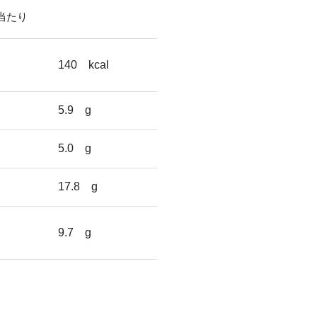
g当たり
140
kcal
5.9
g
5.0
g
17.8
g
9.7
g