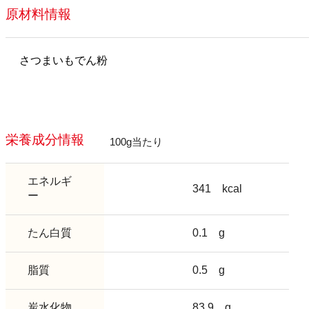
原材料情報
さつまいもでん粉
栄養成分情報
100g当たり
エネルギ
341
kcal
ー
たん白質
0.1
g
脂質
0.5
g
炭水化物
83.9
g