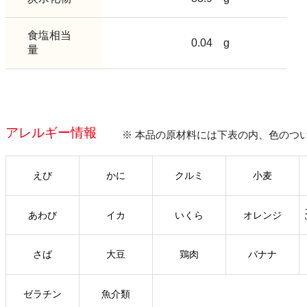
食塩相当
0.04
g
量
アレルギー情報
※ 本品の原材料には下表の内、色のつ
えび
かに
クルミ
小麦
あわび
イカ
いくら
オレンジ
さば
大豆
鶏肉
バナナ
ゼラチン
魚介類