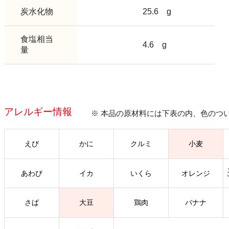
炭水化物
25.6
g
食塩相当
4.6
g
量
アレルギー情報
※ 本品の原材料には下表の内、色のつ
えび
かに
クルミ
小麦
あわび
イカ
いくら
オレンジ
さば
大豆
鶏肉
バナナ