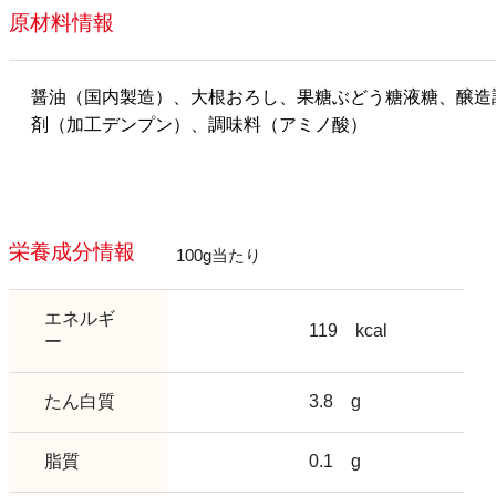
原材料情報
醤油（国内製造）、大根おろし、果糖ぶどう糖液糖、醸造
剤（加工デンプン）、調味料（アミノ酸）
栄養成分情報
100g当たり
エネルギ
119
kcal
ー
たん白質
3.8
g
脂質
0.1
g