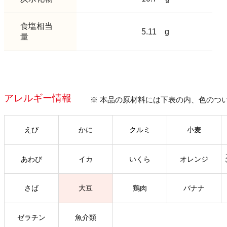
食塩相当
5.11
g
量
アレルギー情報
※ 本品の原材料には下表の内、色のつ
えび
かに
クルミ
小麦
あわび
イカ
いくら
オレンジ
さば
大豆
鶏肉
バナナ
ゼラチン
魚介類