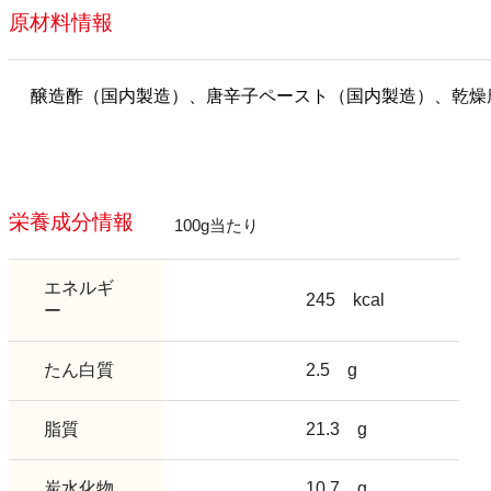
原材料情報
醸造酢（国内製造）、唐辛子ペースト（国内製造）、乾燥
栄養成分情報
100g当たり
エネルギ
245
kcal
ー
たん白質
2.5
g
脂質
21.3
g
炭水化物
10.7
g