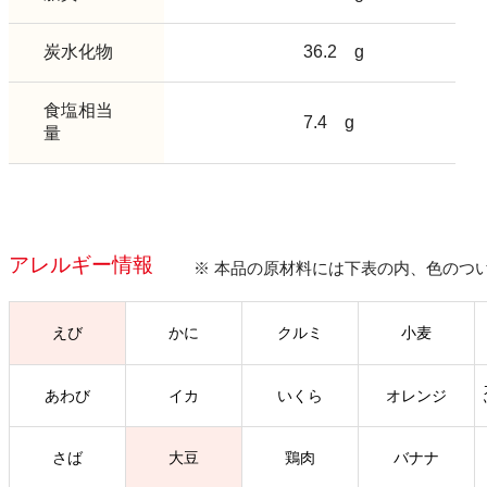
炭水化物
36.2
g
食塩相当
7.4
g
量
アレルギー情報
※ 本品の原材料には下表の内、色のつ
えび
かに
クルミ
小麦
あわび
イカ
いくら
オレンジ
さば
大豆
鶏肉
バナナ