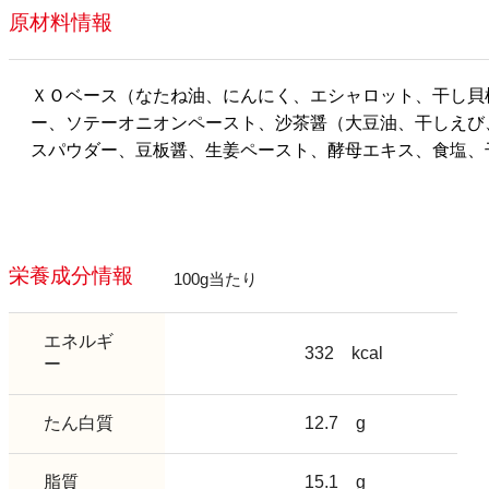
原材料情報
ＸＯベース（なたね油、にんにく、エシャロット、干し貝
ー、ソテーオニオンペースト、沙茶醤（大豆油、干しえび
スパウダー、豆板醤、生姜ペースト、酵母エキス、食塩、
栄養成分情報
100g当たり
エネルギ
332
kcal
ー
たん白質
12.7
g
脂質
15.1
g