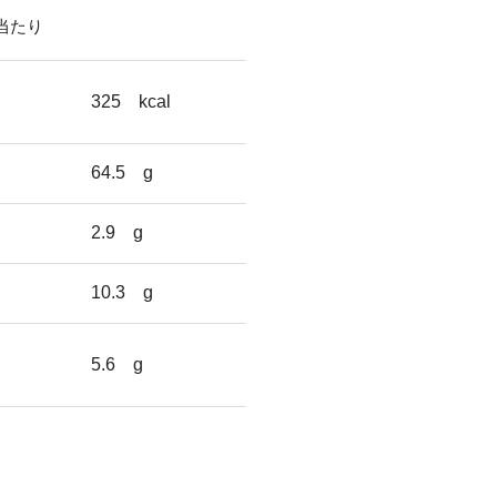
g当たり
325
kcal
64.5
g
2.9
g
10.3
g
5.6
g