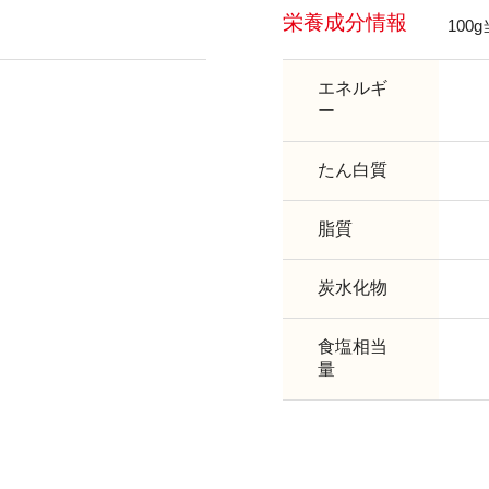
栄養成分情報
100
エネルギ
ー
たん白質
脂質
炭水化物
食塩相当
量