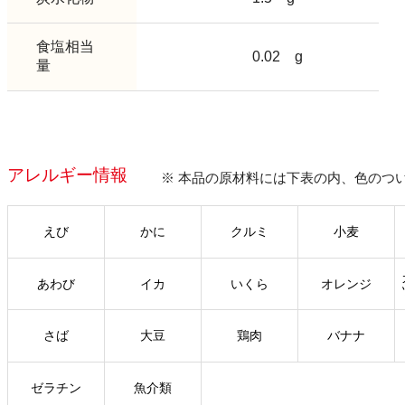
食塩相当
0.02
g
量
アレルギー情報
※ 本品の原材料には下表の内、色のつ
えび
かに
クルミ
小麦
あわび
イカ
いくら
オレンジ
さば
大豆
鶏肉
バナナ
ゼラチン
魚介類