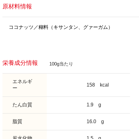
原材料情報
ココナッツ／糊料（キサンタン、グァーガム）
栄養成分情報
100g当たり
エネルギ
158
kcal
ー
たん白質
1.9
g
脂質
16.0
g
炭水化物
1.5
g