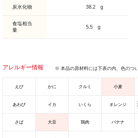
炭水化物
38.2
g
食塩相当
5.5
g
量
アレルギー情報
※ 本品の原材料には下表の内、色のつ
えび
かに
クルミ
小麦
あわび
イカ
いくら
オレンジ
さば
大豆
鶏肉
バナナ