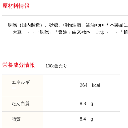
原材料情報
味噌（国内製造）、砂糖、植物油脂、醤油<br> ＊本製品に
大豆・・・「味噌」「醤油」由来<br> ごま・・・「
栄養成分情報
100g当たり
エネルギ
264
kcal
ー
たん白質
8.8
g
脂質
8.4
g